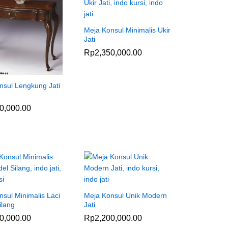
Meja Konsul Minimalis Ukir
Jati
Rp
Rp
2,350,000.00
2,350,000.00
nsul Lengkung Jati
0,000.00
0,000.00
sul Minimalis Laci
Meja Konsul Unik Modern
ilang
Jati
0,000.00
0,000.00
Rp
Rp
2,200,000.00
2,200,000.00