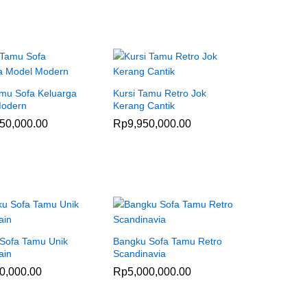
amu Sofa Keluarga
Kursi Tamu Retro Jok
Modern
Kerang Cantik
50,000.00
50,000.00
Rp
Rp
9,950,000.00
9,950,000.00
Sofa Tamu Unik
Bangku Sofa Tamu Retro
ain
Scandinavia
0,000.00
0,000.00
Rp
Rp
5,000,000.00
5,000,000.00