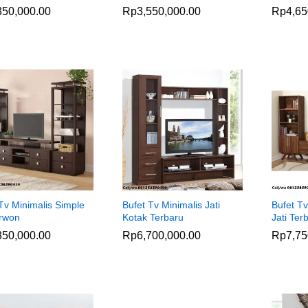
350,000.00
350,000.00
Rp
Rp
3,550,000.00
3,550,000.00
Rp
Rp
4,65
4,65
Tv Minimalis Simple
Bufet Tv Minimalis Jati
Bufet Tv
rwon
Kotak Terbaru
Jati Ter
350,000.00
350,000.00
Rp
Rp
6,700,000.00
6,700,000.00
Rp
Rp
7,75
7,75