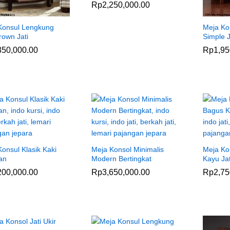
Rp
Rp
2,250,000.00
2,250,000.00
Konsul Lengkung
Meja Ko
rown Jati
Simple J
350,000.00
350,000.00
Rp
Rp
1,95
1,95
onsul Klasik Kaki
Meja Konsol Minimalis
Meja Ko
an
Modern Bertingkat
Kayu Jat
200,000.00
200,000.00
Rp
Rp
3,650,000.00
3,650,000.00
Rp
Rp
2,75
2,75