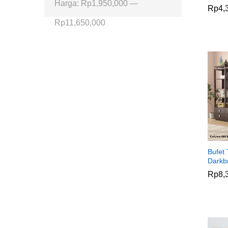
Harga
Harga
Harga:
Rp1,950,000
—
Rp
Rp
4,
4,
terendah
tertinggi
Rp11,650,000
Bufet 
Darkb
Rp
Rp
8,
8,