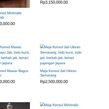
Rp
Rp
3,150,000.00
3,150,000.00
nsol Minimalis
ati
0,000.00
0,000.00
nsol Mawar Bagus
Meja Konsol Jati Ukiran
i
Semarang
0,000.00
0,000.00
Rp
Rp
2,500,000.00
2,500,000.00