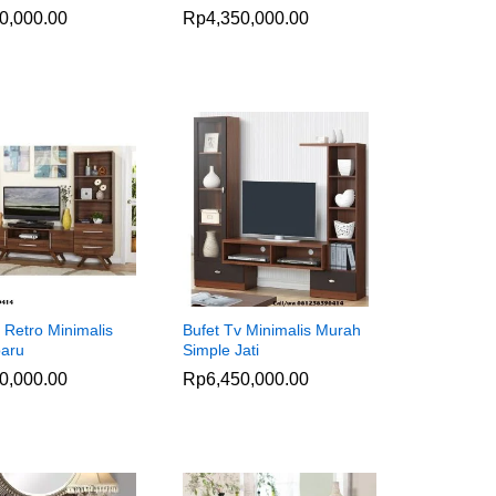
0,000.00
0,000.00
Rp
Rp
4,350,000.00
4,350,000.00
 Retro Minimalis
Bufet Tv Minimalis Murah
baru
Simple Jati
0,000.00
0,000.00
Rp
Rp
6,450,000.00
6,450,000.00