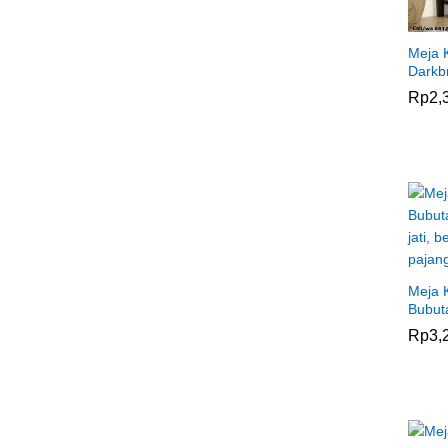
Meja 
Darkb
Rp
Rp
2,
2,
Meja K
Bubut
Rp
Rp
3,
3,