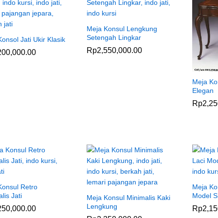
Meja Konsul Lengkung
Setengah Lingkar
onsol Jati Ukir Klasik
Rp
Rp
2,550,000.00
2,550,000.00
200,000.00
200,000.00
Meja Ko
Elegan
Rp
Rp
2,25
2,25
Konsul Retro
Meja Kon
lis Jati
Model S
Meja Konsul Minimalis Kaki
Lengkung
250,000.00
250,000.00
Rp
Rp
2,15
2,15