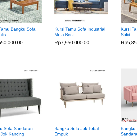
 Tamu Bangku Sofa
Kursi Tamu Sofa Industrial
Kursi Ta
lis
Meja Besi
Solid
550,000.00
550,000.00
Rp
Rp
7,950,000.00
7,950,000.00
Rp
Rp
5,85
5,85
u Sofa Sandaran
Bangku Sofa Jok Tebal
Bangku
 Jok Kancing
Empuk
Sandara