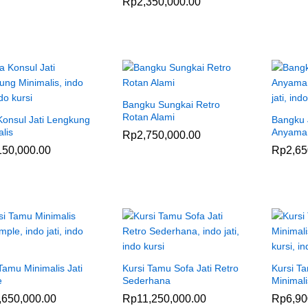
Rp
Rp
2,350,000.00
2,350,000.00
Bangku Sungkai Retro
Rotan Alami
Konsul Jati Lengkung
Bangku 
lis
Anyaman
Rp
Rp
2,750,000.00
2,750,000.00
150,000.00
150,000.00
Rp
Rp
2,65
2,65
Tamu Minimalis Jati
Kursi Tamu Sofa Jati Retro
Kursi Ta
e
Sederhana
Minimal
,650,000.00
,650,000.00
Rp
Rp
11,250,000.00
11,250,000.00
Rp
Rp
6,90
6,90