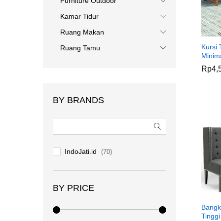
Furniture Outdoor
Kamar Tidur
Ruang Makan
Kursi
Ruang Tamu
Minima
Rp
Rp
4,
4,
BY BRANDS
IndoJati.id
(70)
BY PRICE
Bangk
Tinggi