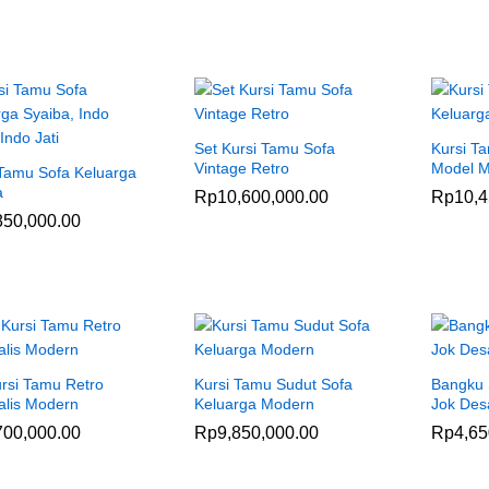
Set Kursi Tamu Sofa
Kursi T
Vintage Retro
Model 
 Tamu Sofa Keluarga
a
Rp
Rp
10,600,000.00
10,600,000.00
Rp
Rp
10,4
10,4
850,000.00
850,000.00
ursi Tamu Retro
Kursi Tamu Sudut Sofa
Bangku 
alis Modern
Keluarga Modern
Jok Des
700,000.00
700,000.00
Rp
Rp
9,850,000.00
9,850,000.00
Rp
Rp
4,65
4,65