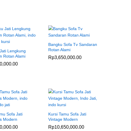
Bangku Sofa Tv Sandaran
Rotan Alami
Jati Lengkung
 Rotan Alami
Rp
Rp
3,650,000.00
3,650,000.00
0,000.00
0,000.00
mu Sofa Jati
Kursi Tamu Sofa Jati
is Modern
Vintage Modern
0,000.00
0,000.00
Rp
Rp
10,650,000.00
10,650,000.00