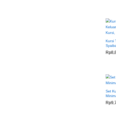
Kursi
Syaib
Rp
Rp
8,
8,
Set K
Minim
Rp
Rp
9,
9,