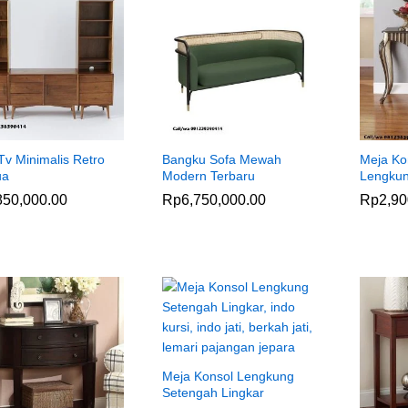
Tv Minimalis Retro
Bangku Sofa Mewah
Meja Kon
ua
Modern Terbaru
Lengku
850,000.00
850,000.00
Rp
Rp
6,750,000.00
6,750,000.00
Rp
Rp
2,90
2,90
Meja Konsol Lengkung
Setengah Lingkar