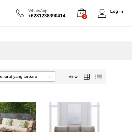
WhatsApp
Log in
+6281238390414
0
enurut yang terbaru
View