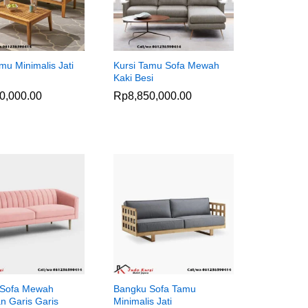
mu Minimalis Jati
Kursi Tamu Sofa Mewah
Kaki Besi
0,000.00
0,000.00
Rp
Rp
8,850,000.00
8,850,000.00
 Sofa Mewah
Bangku Sofa Tamu
n Garis Garis
Minimalis Jati