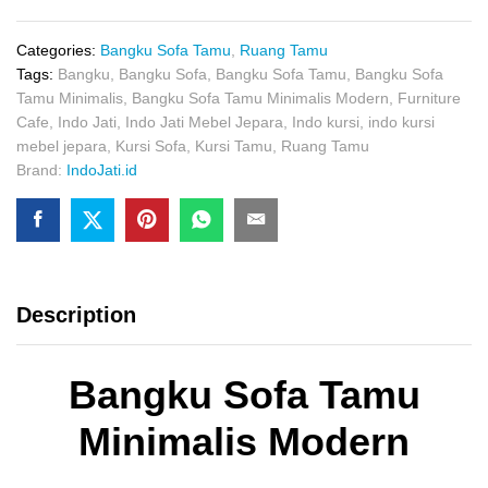
Minimalis
Modern
quantity
Categories:
Bangku Sofa Tamu
,
Ruang Tamu
Tags:
Bangku
,
Bangku Sofa
,
Bangku Sofa Tamu
,
Bangku Sofa
Tamu Minimalis
,
Bangku Sofa Tamu Minimalis Modern
,
Furniture
Cafe
,
Indo Jati
,
Indo Jati Mebel Jepara
,
Indo kursi
,
indo kursi
mebel jepara
,
Kursi Sofa
,
Kursi Tamu
,
Ruang Tamu
Brand:
IndoJati.id
Description
Bangku Sofa Tamu
Minimalis Modern