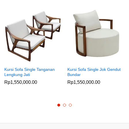
Kursi Sofa Single Tanganan
Kursi Sofa Single Jok Gendut
Lengkung Jati
Bundar
Rp
1,550,000.00
Rp
1,550,000.00