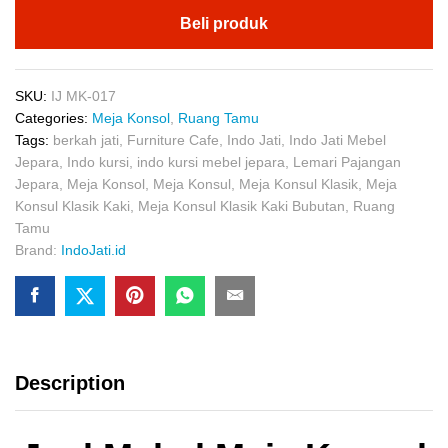
Beli produk
SKU:
IJ MK-017
Categories:
Meja Konsol
,
Ruang Tamu
Tags:
berkah jati
,
Furniture Cafe
,
Indo Jati
,
Indo Jati Mebel
Jepara
,
Indo kursi
,
indo kursi mebel jepara
,
Lemari Pajangan
Jepara
,
Meja Konsol
,
Meja Konsul
,
Meja Konsul Klasik
,
Meja
Konsul Klasik Kaki
,
Meja Konsul Klasik Kaki Bubutan
,
Ruang
Tamu
Brand:
IndoJati.id
Description