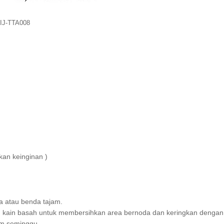
 IJ-TTA008
kan keinginan )
a atau benda tajam.
kain basah untuk membersihkan area bernoda dan keringkan dengan
lam seminggu.