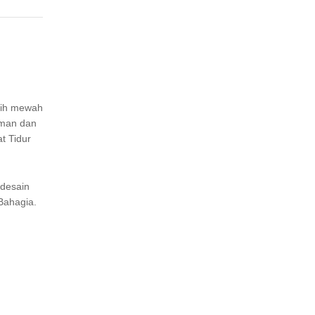
bih mewah
aman dan
t Tidur
 desain
Bahagia.