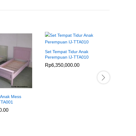
Set Tempat Tidur Anak
Tempat Tid
Perempuan IJ-TTA010
Jati Bleac
Rp
6,350,000.00
Rp
5,500
 Anak Mess
-TTA001
0.00