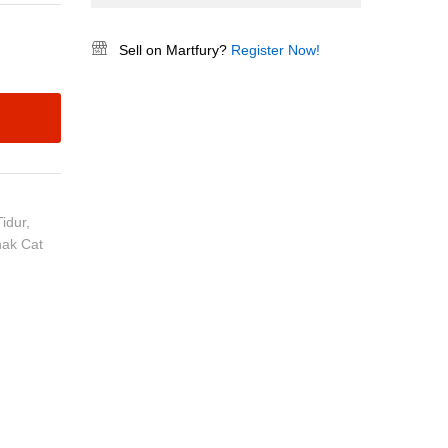
Sell on Martfury?
Register Now!
idur
,
nak Cat