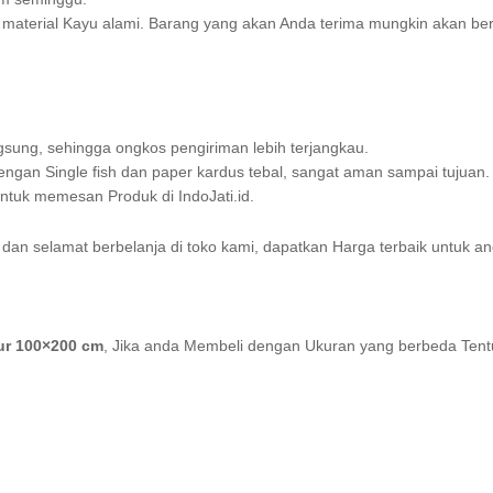
ri material Kayu alami. Barang yang akan Anda terima mungkin akan be
sung, sehingga ongkos pengiriman lebih terjangkau.
gan Single fish dan paper kardus tebal, sangat aman sampai tujuan.
uk memesan Produk di IndoJati.id.
dan selamat berbelanja di toko kami, dapatkan Harga terbaik untuk an
ur 100×200 cm
, Jika anda Membeli dengan Ukuran yang berbeda Ten