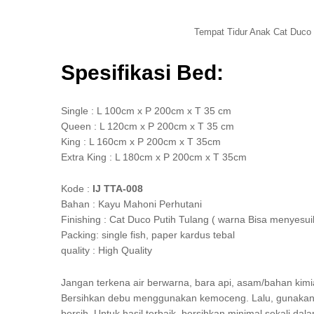
Tempat Tidur Anak Cat Duco
Spesifikasi Bed:
Single : L 100cm x P 200cm x T 35 cm
Queen : L 120cm x P 200cm x T 35 cm
King : L 160cm x P 200cm x T 35cm
Extra King : L 180cm x P 200cm x T 35cm
Kode :
IJ TTA-008
Bahan : Kayu Mahoni Perhutani
Finishing : Cat Duco Putih Tulang ( warna Bisa menyesui
Packing: single fish, paper kardus tebal
quality : High Quality
Jangan terkena air berwarna, bara api, asam/bahan kimi
Bersihkan debu menggunakan kemoceng. Lalu, gunakan 
bersih. Untuk hasil terbaik, bersihkan minimal sekali da