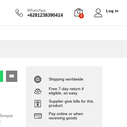
WhatsApp
Log in
+6281238390414
0
Shipping worldwide
Free 7-day return if
eligible, so easy
Supplier give bills for this
product.
Pay online or when
 Tempat
receiving goods
g