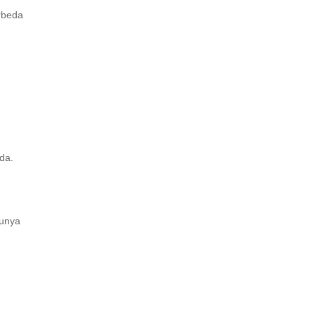
rbeda
da.
tunya