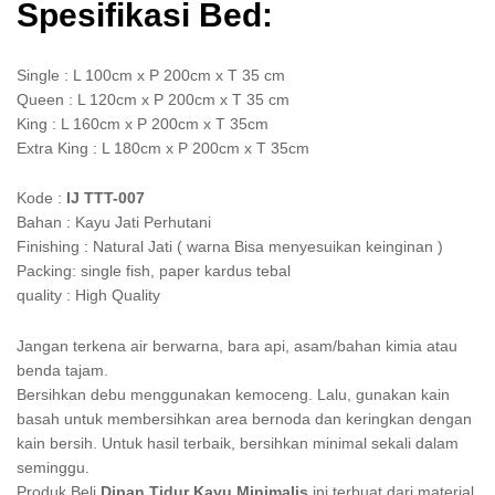
Spesifikasi Bed:
Single : L 100cm x P 200cm x T 35 cm
Queen : L 120cm x P 200cm x T 35 cm
King : L 160cm x P 200cm x T 35cm
Extra King : L 180cm x P 200cm x T 35cm
Kode :
IJ TTT-007
Bahan : Kayu Jati Perhutani
Finishing : Natural Jati ( warna Bisa menyesuikan keinginan )
Packing: single fish, paper kardus tebal
quality : High Quality
Jangan terkena air berwarna, bara api, asam/bahan kimia atau
benda tajam.
Bersihkan debu menggunakan kemoceng. Lalu, gunakan kain
basah untuk membersihkan area bernoda dan keringkan dengan
kain bersih. Untuk hasil terbaik, bersihkan minimal sekali dalam
seminggu.
Produk Beli
Dipan Tidur Kayu Minimalis
ini terbuat dari material