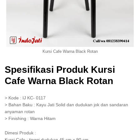
Kursi Cafe Warna Black Rotan
Spesifikasi Produk Kursi
Cafe Warna Black Rotan
> Kode : IJ KC- 0117
> Bahan Baku : Kayu Jati Solid dan dudukan jok dan sandaran
anyaman rotan
> Finishing : Warna Hitam
Dimesi Produk :
Kursi Cafe : tinggi dudukan 45 cm x 90 cm