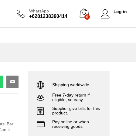
WhatsApp
Log in
+6281238390414
0
Shipping worldwide
Free 7-day return if
eligible, so easy
Supplier give bills for this
product.
Pay online or when
rsi Bar
receiving goods
Cantik