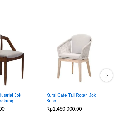
dustrial Jok
Kursi Cafe Tali Rotan Jok
Kursi Bar 
ngkung
Busa
Jari
00
Rp
1,450,000.00
Rp
685,0