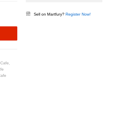
Sell on Martfury?
Register Now!
 Cafe
,
afe
Cafe