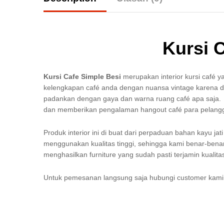
Kursi 
Kursi Cafe Simple Besi
merupakan interior kursi café yan
kelengkapan café anda dengan nuansa vintage karena de
padankan dengan gaya dan warna ruang café apa saja. F
dan memberikan pengalaman hangout café para pelang
Produk interior ini di buat dari perpaduan bahan kayu jat
menggunakan kualitas tinggi, sehingga kami benar-benar
menghasilkan furniture yang sudah pasti terjamin kuali
Untuk pemesanan langsung saja hubungi customer kami m