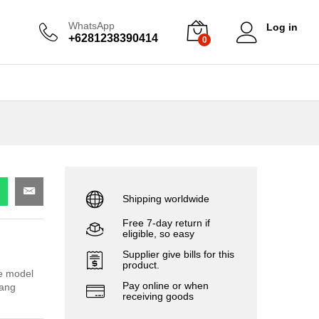
WhatsApp
Log in
+6281238390414
0
Shipping worldwide
Free 7-day return if
eligible, so easy
Supplier give bills for this
product.
e model
Pay online or when
yang
receiving goods