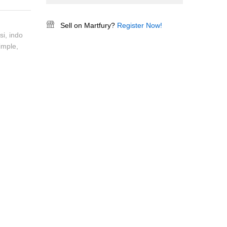
Sell on Martfury?
Register Now!
si
,
indo
imple
,