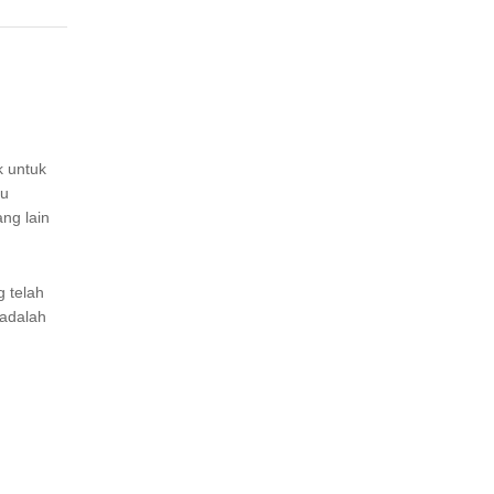
k untuk
du
ng lain
g telah
 adalah