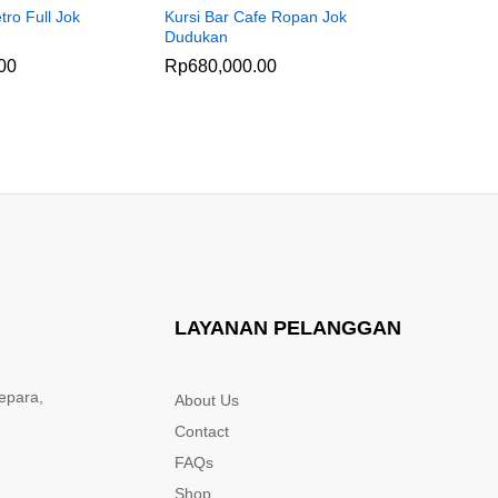
tro Full Jok
Kursi Bar Cafe Ropan Jok
Kursi Cafe
Dudukan
Jok Fabric
00
Rp
680,000.00
Rp
825,0
LAYANAN PELANGGAN
epara,
About Us
Contact
FAQs
Shop