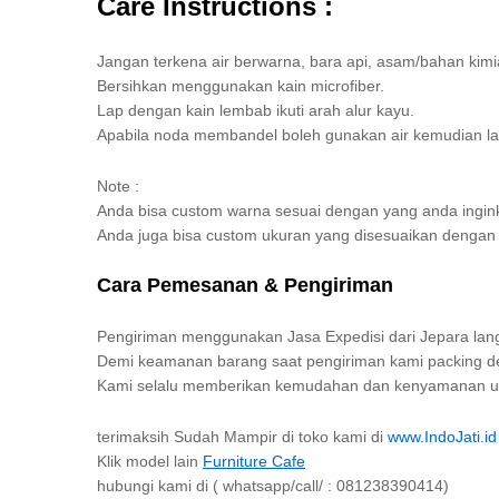
Care Instructions :
Jangan terkena air berwarna, bara api, asam/bahan kimi
Bersihkan menggunakan kain microfiber.
Lap dengan kain lembab ikuti arah alur kayu.
Apabila noda membandel boleh gunakan air kemudian la
Note :
Anda bisa custom warna sesuai dengan yang anda ingin
Anda juga bisa custom ukuran yang disesuaikan denga
Cara Pemesanan & Pengiriman
Pengiriman menggunakan Jasa Expedisi dari Jepara lang
Demi keamanan barang saat pengiriman kami packing den
Kami selalu memberikan kemudahan dan kenyamanan unt
terimaksih Sudah Mampir di toko kami di
www.IndoJati.id
Klik model lain
Furniture Cafe
hubungi kami di ( whatsapp/call/ : 081238390414)