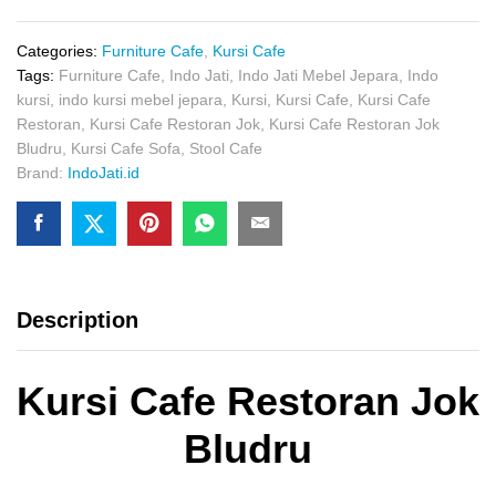
Jok
Bludru
quantity
Categories:
Furniture Cafe
,
Kursi Cafe
Tags:
Furniture Cafe
,
Indo Jati
,
Indo Jati Mebel Jepara
,
Indo
kursi
,
indo kursi mebel jepara
,
Kursi
,
Kursi Cafe
,
Kursi Cafe
Restoran
,
Kursi Cafe Restoran Jok
,
Kursi Cafe Restoran Jok
Bludru
,
Kursi Cafe Sofa
,
Stool Cafe
Brand:
IndoJati.id
Description
Kursi Cafe Restoran Jok
Bludru