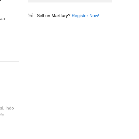
Sell on Martfury?
Register Now!
ran
si
,
indo
afe