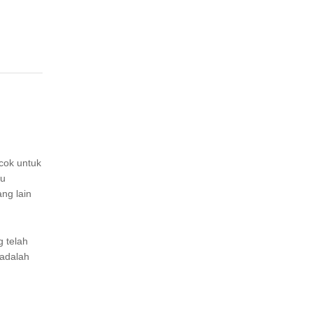
ocok untuk
du
ng lain
g telah
 adalah