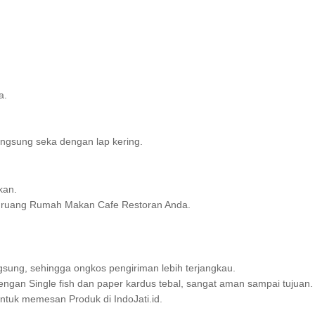
a.
ngsung seka dengan lap kering.
kan.
n ruang Rumah Makan Cafe Restoran Anda.
sung, sehingga ongkos pengiriman lebih terjangkau.
gan Single fish dan paper kardus tebal, sangat aman sampai tujuan.
uk memesan Produk di IndoJati.id.