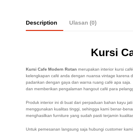
Description
Ulasan (0)
Kursi C
Kursi Cafe Modern Rotan
merupakan interior kursi café
kelengkapan café anda dengan nuansa vintage karena de
padankan dengan gaya dan warna ruang café apa saja. F
dan memberikan pengalaman hangout café para pelang
Produk interior ini di buat dari perpaduan bahan kayu jat
menggunakan kualitas tinggi, sehingga kami benar-benar
menghasilkan furniture yang sudah pasti terjamin kuali
Untuk pemesanan langsung saja hubungi customer kami m