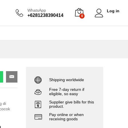
WhatsApp
Log in
+6281238390414
0
Shipping worldwide
Free 7-day return if
eligible, so easy
Supplier give bills for this
g di
product.
 cocok
Pay online or when
receiving goods
n