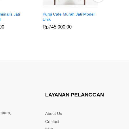
nimalis Jati
Kursi Cafe Murah Jati Model
Kursi Cafe
l
Unik
Sandaran
00
Rp
745,000.00
Rp
840,0
LAYANAN PELANGGAN
epara,
About Us
Contact