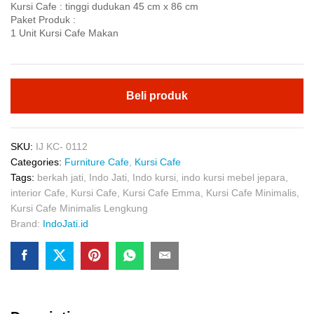
Kursi Cafe : tinggi dudukan 45 cm x 86 cm
Paket Produk :
1 Unit Kursi Cafe Makan
Beli produk
SKU:
IJ KC- 0112
Categories:
Furniture Cafe
,
Kursi Cafe
Tags:
berkah jati
,
Indo Jati
,
Indo kursi
,
indo kursi mebel jepara
,
interior Cafe
,
Kursi Cafe
,
Kursi Cafe Emma
,
Kursi Cafe Minimalis
,
Kursi Cafe Minimalis Lengkung
Brand:
IndoJati.id