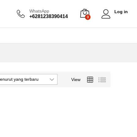
WhatsApp
Log in
+6281238390414
0
enurut yang terbaru
View