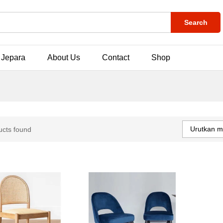
Search
 Jepara
About Us
Contact
Shop
Urutkan m
ucts found