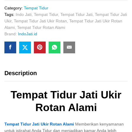
Rotan
Alami
Category:
Tempat Tidur
quantity
Tags:
Indo Jati
,
Tempat Tidur
,
Tempat Tidur Jati
,
Tempat Tidur Jati
Ukir
,
Tempat Tidur Jati Ukir Rotan
,
Tempat Tidur Jati Ukir Rotan
Alami
,
Tempat Tidur Rotan Alami
Brand:
IndoJati.id
Description
Tempat Tidur Jati Ukir
Rotan Alami
Tempat Tidur Jati Ukir Rotan Alami
Memberikan kenyamanan
untuk istirahat Anda Tidur dan menjadikan kamar Anda lebih