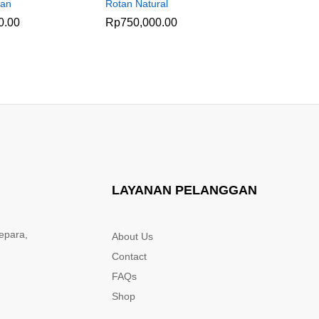
tan
Rotan Natural
Unik
0.00
Rp
750,000.00
Rp
745,0
LAYANAN PELANGGAN
epara,
About Us
Contact
FAQs
Shop