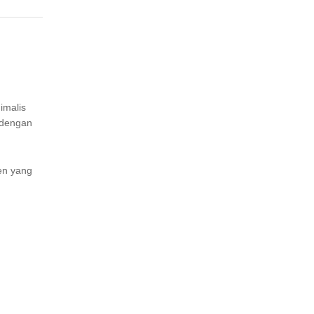
imalis
 dengan
en yang