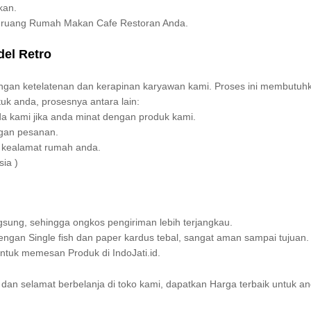
kan.
n ruang Rumah Makan Cafe Restoran Anda.
el Retro
engan ketelatenan dan kerapinan karyawan kami. Proses ini membutuh
uk anda, prosesnya antara lain:
a kami jika anda minat dengan produk kami.
ngan pesanan.
im kealamat rumah anda.
sia )
sung, sehingga ongkos pengiriman lebih terjangkau.
gan Single fish dan paper kardus tebal, sangat aman sampai tujuan.
uk memesan Produk di IndoJati.id.
dan selamat berbelanja di toko kami, dapatkan Harga terbaik untuk an