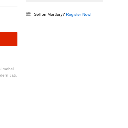
Sell on Martfury?
Register Now!
si mebel
dern Jati
,