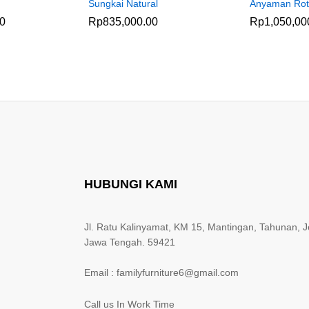
Sungkai Natural
Anyaman Ro
00
Rp
835,000.00
Rp
1,050,00
HUBUNGI KAMI
Jl. Ratu Kalinyamat, KM 15, Mantingan, Tahunan, J
Jawa Tengah. 59421
Email : familyfurniture6@gmail.com
Call us In Work Time