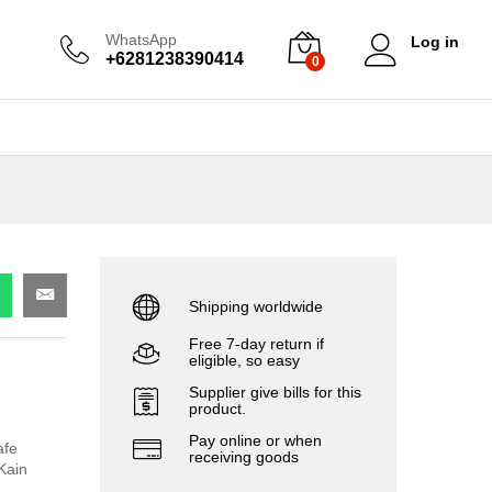
WhatsApp
Log in
+6281238390414
0
Shipping worldwide
Free 7-day return if
eligible, so easy
Supplier give bills for this
product.
Pay online or when
afe
receiving goods
Kain