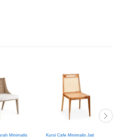
urah Minimalis
Kursi Cafe Minimalis Jati
Kursi Caf