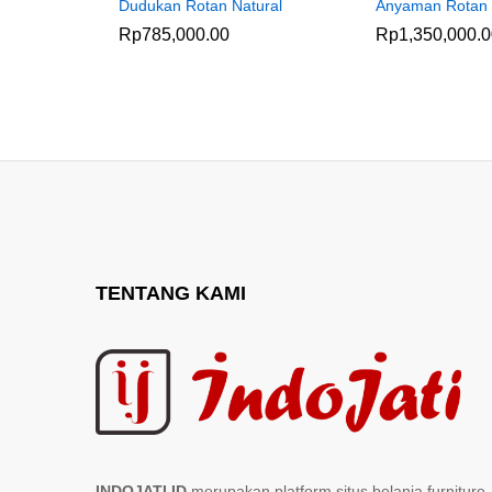
Dudukan Rotan Natural
Anyaman Rotan
Rp
785,000.00
Rp
1,350,000.
TENTANG KAMI
INDOJATI.ID
merupakan platform situs belanja furniture