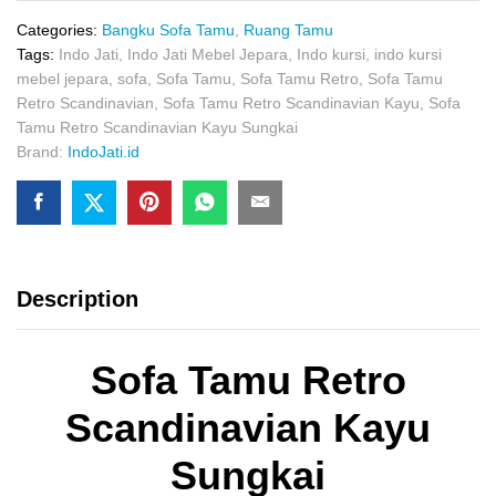
Kayu
Sungkai
Categories:
Bangku Sofa Tamu
,
Ruang Tamu
quantity
Tags:
Indo Jati
,
Indo Jati Mebel Jepara
,
Indo kursi
,
indo kursi
mebel jepara
,
sofa
,
Sofa Tamu
,
Sofa Tamu Retro
,
Sofa Tamu
Retro Scandinavian
,
Sofa Tamu Retro Scandinavian Kayu
,
Sofa
Tamu Retro Scandinavian Kayu Sungkai
Brand:
IndoJati.id
Description
Sofa Tamu Retro
Scandinavian Kayu
Sungkai