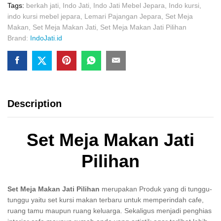
Tags:
berkah jati
,
Indo Jati
,
Indo Jati Mebel Jepara
,
Indo kursi
,
indo kursi mebel jepara
,
Lemari Pajangan Jepara
,
Set Meja
Makan
,
Set Meja Makan Jati
,
Set Meja Makan Jati Pilihan
Brand:
IndoJati.id
Description
Set Meja Makan Jati
Pilihan
Set Meja Makan Jati Pilihan
merupakan Produk yang di tunggu-
tunggu yaitu set kursi makan terbaru untuk memperindah cafe,
ruang tamu maupun ruang keluarga. Sekaligus menjadi penghias