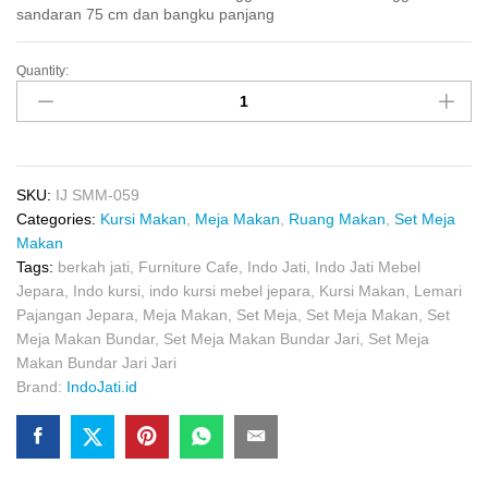
sandaran 75 cm dan bangku panjang
Quantity:
Set
Meja
Makan
Bundar
Jari
Jari
SKU:
IJ SMM-059
quantity
Categories:
Kursi Makan
,
Meja Makan
,
Ruang Makan
,
Set Meja
Makan
Tags:
berkah jati
,
Furniture Cafe
,
Indo Jati
,
Indo Jati Mebel
Jepara
,
Indo kursi
,
indo kursi mebel jepara
,
Kursi Makan
,
Lemari
Pajangan Jepara
,
Meja Makan
,
Set Meja
,
Set Meja Makan
,
Set
Meja Makan Bundar
,
Set Meja Makan Bundar Jari
,
Set Meja
Makan Bundar Jari Jari
Brand:
IndoJati.id