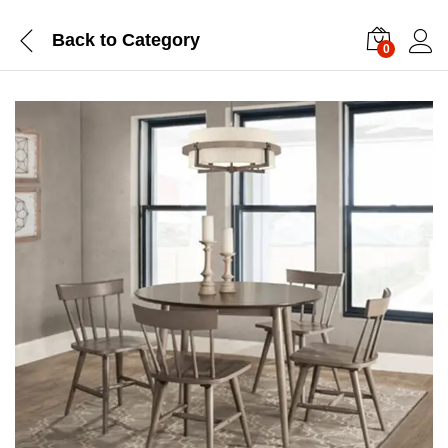
Back to
Category
0