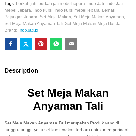
Tags:
berkah jati
,
berkah jati mebel jepara
,
Indo Jati
,
Indo Jati
Mebel Jepara
,
Indo kursi
,
indo kursi mebel jepara
,
Lemari
Pajangan Jepara
,
Set Meja Makan
,
Set Meja Makan Anyaman
,
Set Meja Makan Anyaman Tali
,
Set Meja Makan Meja Bundar
Brand:
IndoJati.id
Description
Set Meja Makan
Anyaman Tali
Set Meja Makan Anyaman Tali
merupakan Produk yang di
tunggu-tunggu yaitu set kursi makan terbaru untuk memperindah