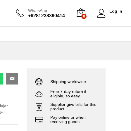
WhatsApp
Log in
+6281238390414
0
Shipping worldwide
Free 7-day return if
eligible, so easy
Supplier give bills for this
lajar
product.
jar
Pay online or when
receiving goods