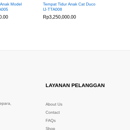
 Anak Model
Tempat Tidur Anak Cat Duco
Meja Bela
A005
IJ-TTA008
Minimalis 
0.00
Rp
3,250,000.00
Rp
3,650
LAYANAN PELANGGAN
epara,
About Us
Contact
FAQs
Shop