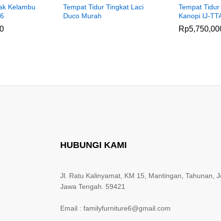
nak Kelambu
Tempat Tidur Tingkat Laci
Tempat Tidur
06
Duco Murah
Kanopi IJ-TT
00
Rp
5,750,00
HUBUNGI KAMI
Jl. Ratu Kalinyamat, KM 15, Mantingan, Tahunan, J
Jawa Tengah. 59421
Email : familyfurniture6@gmail.com