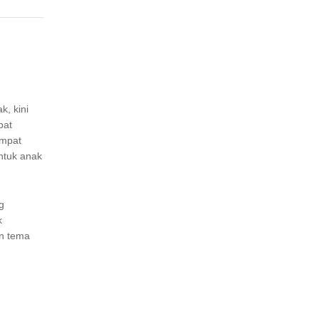
, kini
pat
empat
untuk anak
g
k
an tema