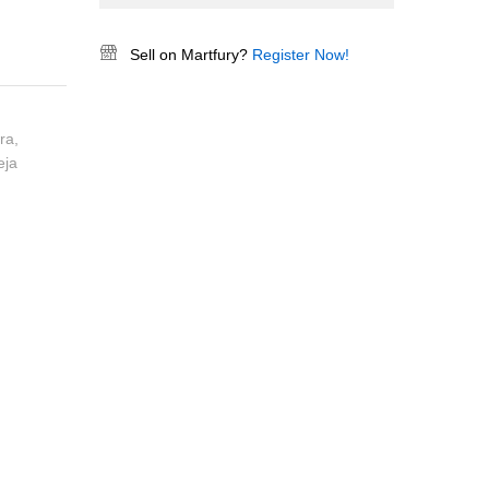
Sell on Martfury?
Register Now!
ara
,
eja