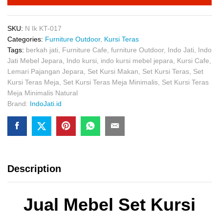
SKU:
N Ik KT-017
Categories:
Furniture Outdoor
,
Kursi Teras
Tags:
berkah jati
,
Furniture Cafe
,
furniture Outdoor
,
Indo Jati
,
Indo
Jati Mebel Jepara
,
Indo kursi
,
indo kursi mebel jepara
,
Kursi Cafe
,
Lemari Pajangan Jepara
,
Set Kursi Makan
,
Set Kursi Teras
,
Set
Kursi Teras Meja
,
Set Kursi Teras Meja Minimalis
,
Set Kursi Teras
Meja Minimalis Natural
Brand:
IndoJati.id
Description
Jual Mebel Set Kursi