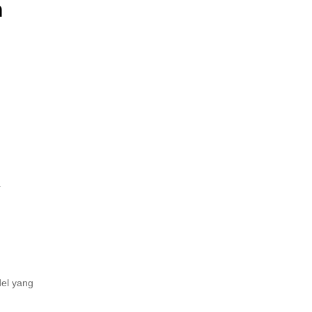
n
a
del yang