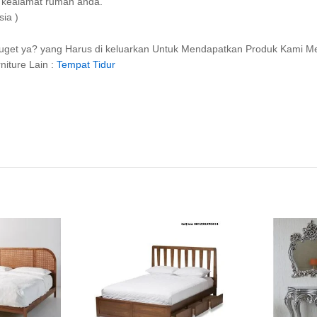
im kealamat rumah anda.
sia )
uget ya? yang Harus di keluarkan Untuk Mendapatkan Produk Kami M
iture Lain :
Tempat Tidur