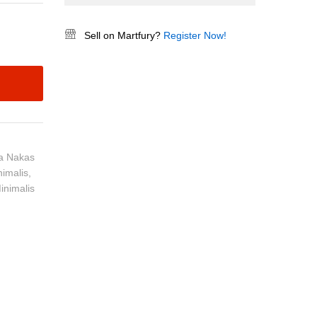
Sell on Martfury?
Register Now!
ja Nakas
imalis
,
inimalis