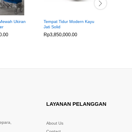
 Mewah Ukiran
Tempat Tidur Modern Kayu
Tempat Ti
er
Jati Solid
Lengkung 
0.00
Rp
3,850,000.00
Rp
4,850
LAYANAN PELANGGAN
epara,
About Us
Contact