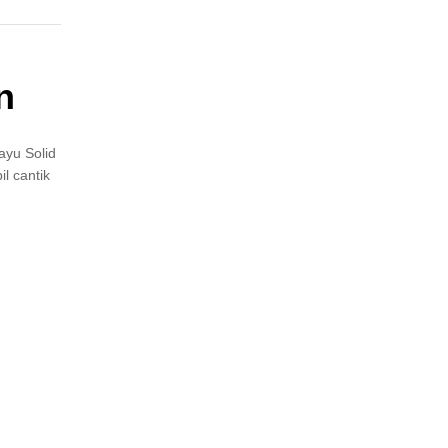
n
yu Solid
l cantik