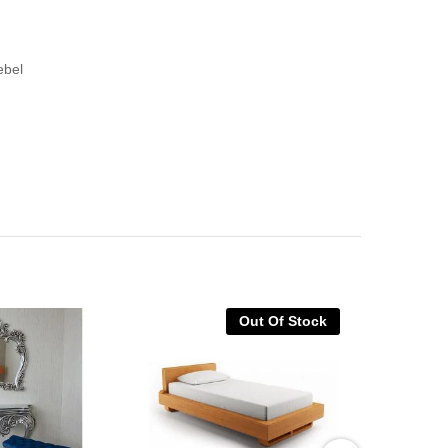
ebel
Out Of Stock