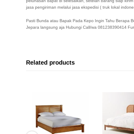
pelunasan dapat di selesaikan, setelah barang siap kir
jasa pengiriman melalui jasa ekspedisi ( truk lokal indone
Pasti Bunda atau Bapak Pada Kepo Ingin Tahu Berapa B
Jepara langsung aja Hubungi Call/wa 081238390414 Furn
Related products