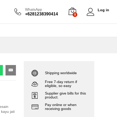
WhatsApp
Log in
+6281238390414
0
Shipping worldwide
Free 7-day return if
eligible, so easy
Supplier give bills for this
product.
Pay online or when
esain
receiving goods
kayu jati