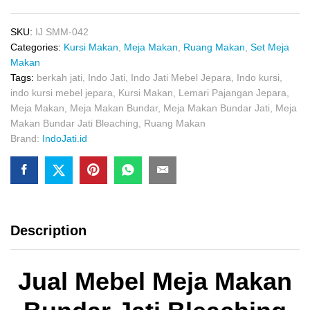
Jati
Bleaching
quantity
SKU:
IJ SMM-042
Categories:
Kursi Makan
,
Meja Makan
,
Ruang Makan
,
Set Meja
Makan
Tags:
berkah jati
,
Indo Jati
,
Indo Jati Mebel Jepara
,
Indo kursi
,
indo kursi mebel jepara
,
Kursi Makan
,
Lemari Pajangan Jepara
,
Meja Makan
,
Meja Makan Bundar
,
Meja Makan Bundar Jati
,
Meja
Makan Bundar Jati Bleaching
,
Ruang Makan
Brand:
IndoJati.id
Description
Jual Mebel Meja Makan