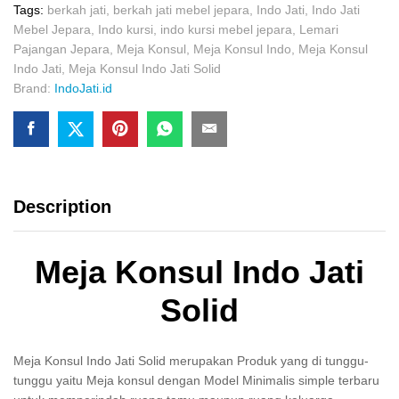
Tags:
berkah jati
,
berkah jati mebel jepara
,
Indo Jati
,
Indo Jati
Mebel Jepara
,
Indo kursi
,
indo kursi mebel jepara
,
Lemari
Pajangan Jepara
,
Meja Konsul
,
Meja Konsul Indo
,
Meja Konsul
Indo Jati
,
Meja Konsul Indo Jati Solid
Brand:
IndoJati.id
Description
Meja Konsul Indo Jati
Solid
Meja Konsul Indo Jati Solid merupakan Produk yang di tunggu-
tunggu yaitu Meja konsul dengan Model Minimalis simple terbaru