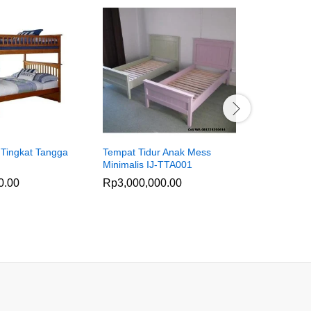
 Tingkat Tangga
Tempat Tidur Anak Mess
Tempat Ti
Minimalis IJ-TTA001
Simple IJ
0.00
Rp
3,000,000.00
Rp
2,650