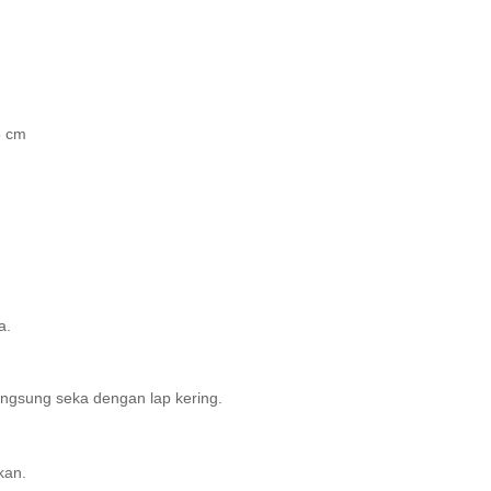
5 cm
a.
ngsung seka dengan lap kering.
kan.