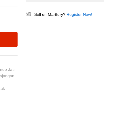
Sell on Martfury?
Register Now!
Indo Jati
ajangan
nak