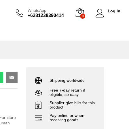
WhatsApp
Log in
+6281238390414
0
Shipping worldwide
Free 7-day return if
eligible, so easy
Supplier give bills for this
product.
Pay online or when
Furniture
receiving goods
rumah