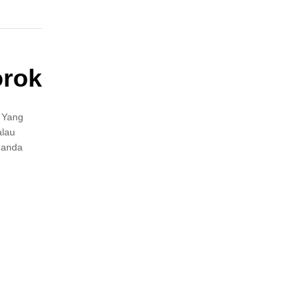
orok
 Yang
alau
t anda