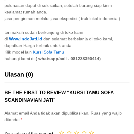
pelunasan dapat di selesaikan, setelah barang siap kirim
kealamat rumah anda.
jasa pengiriman melalui jasa ekspedisi ( truk lokal indonesia )
terimaksih sudah berkunjung di toko kami
di
Www.IndoJati.id
dan selamat berbelanja di toko kami,
dapatkan Harga terbaik untuk anda.
Klik model lain
Kursi Sofa Tamu
hubungi kami di
( whatsapp/call : 081238390414)
Ulasan (0)
BE THE FIRST TO REVIEW “KURSI TAMU SOFA
SCANDINAVIAN JATI”
Alamat email Anda tidak akan dipublikasikan.
Ruas yang wajib
ditandai
*
Your rating of this product