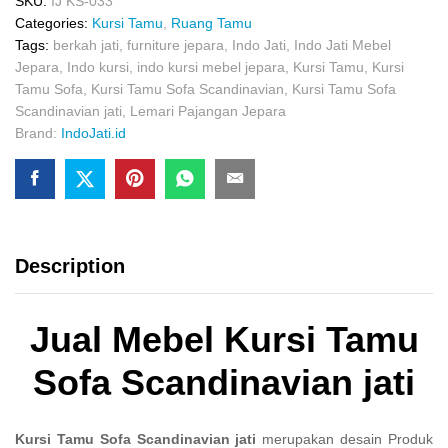
SKU:
IJ KS-033
Categories:
Kursi Tamu
,
Ruang Tamu
Tags:
berkah jati
,
furniture jepara
,
Indo Jati
,
Indo Jati Mebel
Jepara
,
Indo kursi
,
indo kursi mebel jepara
,
Kursi Tamu
,
Kursi
Tamu Sofa
,
Kursi Tamu Sofa Scandinavian
,
Kursi Tamu Sofa
Scandinavian jati
,
Lemari Pajangan Jepara
Brand:
IndoJati.id
Description
Jual Mebel Kursi Tamu
Sofa Scandinavian jati
Kursi Tamu Sofa Scandinavian jati
merupakan desain Produk