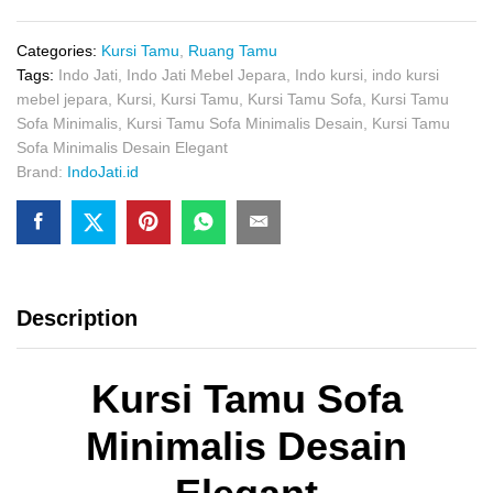
Minimalis
Desain
Elegant
Categories:
Kursi Tamu
,
Ruang Tamu
quantity
Tags:
Indo Jati
,
Indo Jati Mebel Jepara
,
Indo kursi
,
indo kursi
mebel jepara
,
Kursi
,
Kursi Tamu
,
Kursi Tamu Sofa
,
Kursi Tamu
Sofa Minimalis
,
Kursi Tamu Sofa Minimalis Desain
,
Kursi Tamu
Sofa Minimalis Desain Elegant
Brand:
IndoJati.id
Description
Kursi Tamu Sofa
Minimalis Desain