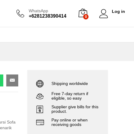
WhatsApp
Log in
+6281238390414
0
Shipping worldwide
Free 7-day return if
eligible, so easy
Supplier give bills for this
product.
Pay online or when
rsi Sofa
receiving goods
Menarik