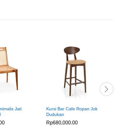
nimalis Jati
Kursi Bar Cafe Ropan Jok
Kursi Caf
l
Dudukan
Sandaran 
00
Rp
680,000.00
Rp
945,0