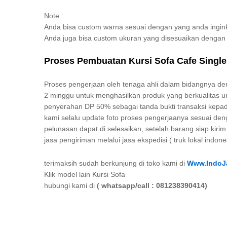
Note :
Anda bisa custom warna sesuai dengan yang anda ingin
Anda juga bisa custom ukuran yang disesuaikan denga
Proses Pembuatan Kursi Sofa Cafe Singl
Proses pengerjaan oleh tenaga ahli dalam bidangnya d
2 minggu untuk menghasilkan produk yang berkualitas un
penyerahan DP 50% sebagai tanda bukti transaksi kepad
kami selalu update foto proses pengerjaanya sesuai de
pelunasan dapat di selesaikan, setelah barang siap kir
jasa pengiriman melalui jasa ekspedisi ( truk lokal indone
terimaksih sudah berkunjung di toko kami di
Www.IndoJa
Klik model lain Kursi Sofa
hubungi kami di
( whatsapp/call : 081238390414)