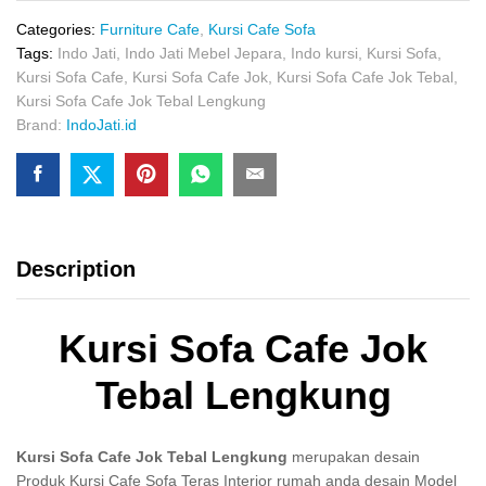
Tebal
Lengkung
Categories:
Furniture Cafe
,
Kursi Cafe Sofa
quantity
Tags:
Indo Jati
,
Indo Jati Mebel Jepara
,
Indo kursi
,
Kursi Sofa
,
Kursi Sofa Cafe
,
Kursi Sofa Cafe Jok
,
Kursi Sofa Cafe Jok Tebal
,
Kursi Sofa Cafe Jok Tebal Lengkung
Brand:
IndoJati.id
Description
Kursi Sofa Cafe Jok
Tebal Lengkung
Kursi Sofa Cafe Jok Tebal Lengkung
merupakan desain
Produk Kursi Cafe Sofa Teras Interior rumah anda desain Model