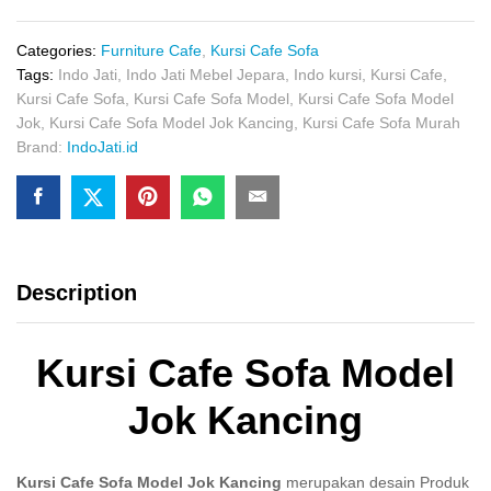
Model
Jok
Kancing
Categories:
Furniture Cafe
,
Kursi Cafe Sofa
quantity
Tags:
Indo Jati
,
Indo Jati Mebel Jepara
,
Indo kursi
,
Kursi Cafe
,
Kursi Cafe Sofa
,
Kursi Cafe Sofa Model
,
Kursi Cafe Sofa Model
Jok
,
Kursi Cafe Sofa Model Jok Kancing
,
Kursi Cafe Sofa Murah
Brand:
IndoJati.id
Description
Kursi Cafe Sofa Model
Jok Kancing
Kursi Cafe Sofa Model Jok Kancing
merupakan desain Produk