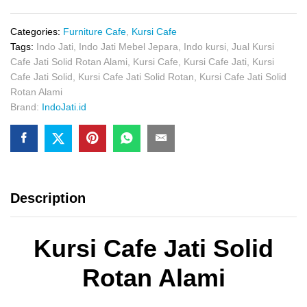
Solid
Rotan
Alami
Categories:
Furniture Cafe
,
Kursi Cafe
quantity
Tags:
Indo Jati
,
Indo Jati Mebel Jepara
,
Indo kursi
,
Jual Kursi
Cafe Jati Solid Rotan Alami
,
Kursi Cafe
,
Kursi Cafe Jati
,
Kursi
Cafe Jati Solid
,
Kursi Cafe Jati Solid Rotan
,
Kursi Cafe Jati Solid
Rotan Alami
Brand:
IndoJati.id
Description
Kursi Cafe Jati Solid
Rotan Alami