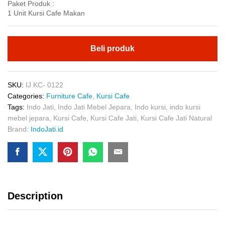
Paket Produk :
1 Unit Kursi Cafe Makan
Beli produk
SKU:
IJ KC- 0122
Categories:
Furniture Cafe
,
Kursi Cafe
Tags:
Indo Jati
,
Indo Jati Mebel Jepara
,
Indo kursi
,
indo kursi
mebel jepara
,
Kursi Cafe
,
Kursi Cafe Jati
,
Kursi Cafe Jati Natural
Brand:
IndoJati.id
Description