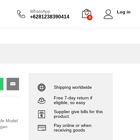
WhatsApp
Log in
+6281238390414
0
Shipping worldwide
Free 7-day return if
eligible, so easy
Supplier give bills for this
product.
afe Model
Pay online or when
ngan
receiving goods