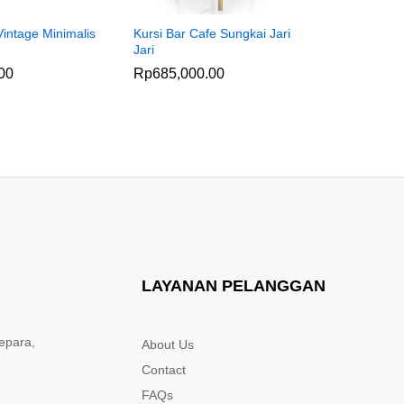
Vintage Minimalis
Kursi Bar Cafe Sungkai Jari
Kursi Caf
Jari
Retro Jok
00
Rp
685,000.00
Rp
800,0
LAYANAN PELANGGAN
epara,
About Us
Contact
FAQs