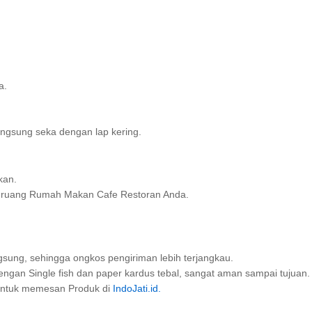
a.
ngsung seka dengan lap kering.
kan.
n ruang Rumah Makan Cafe Restoran Anda.
sung, sehingga ongkos pengiriman lebih terjangkau.
gan Single fish dan paper kardus tebal, sangat aman sampai tujuan.
ntuk memesan Produk di
IndoJati.id.