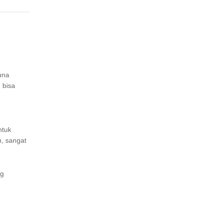
una
 bisa
ntuk
h, sangat
ng