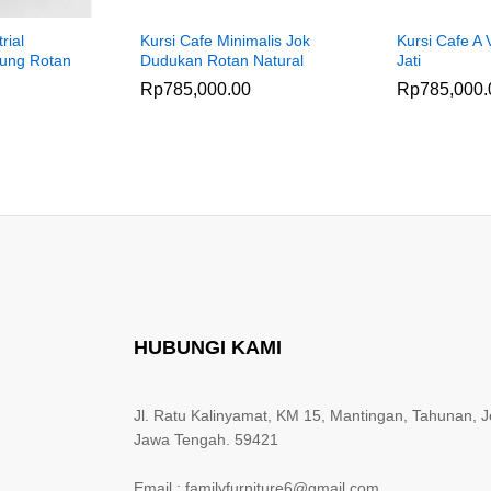
rial
Kursi Cafe Minimalis Jok
Kursi Cafe A 
ung Rotan
Dudukan Rotan Natural
Jati
Rp
785,000.00
Rp
785,000.
HUBUNGI KAMI
Jl. Ratu Kalinyamat, KM 15, Mantingan, Tahunan, J
Jawa Tengah. 59421
Email : familyfurniture6@gmail.com