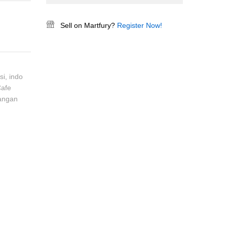
Sell on Martfury?
Register Now!
si
,
indo
Cafe
angan