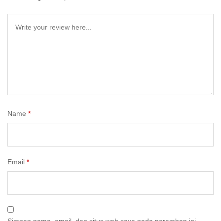
Name
*
Email
*
Simpan nama, email, dan situs web saya pada peramban ini