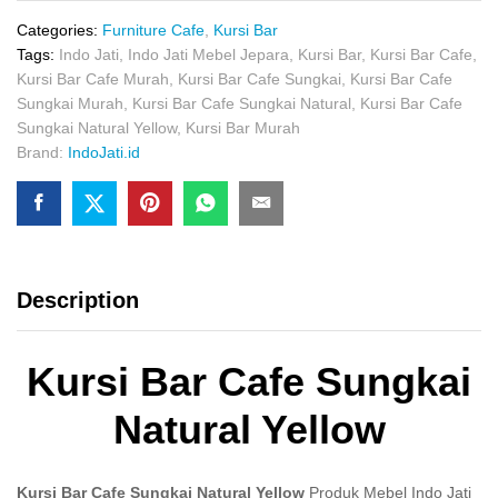
Natural
Yellow
Categories:
Furniture Cafe
,
Kursi Bar
quantity
Tags:
Indo Jati
,
Indo Jati Mebel Jepara
,
Kursi Bar
,
Kursi Bar Cafe
,
Kursi Bar Cafe Murah
,
Kursi Bar Cafe Sungkai
,
Kursi Bar Cafe
Sungkai Murah
,
Kursi Bar Cafe Sungkai Natural
,
Kursi Bar Cafe
Sungkai Natural Yellow
,
Kursi Bar Murah
Brand:
IndoJati.id
Description
Kursi Bar Cafe Sungkai
Natural Yellow
Kursi Bar Cafe Sungkai Natural Yellow
Produk Mebel Indo Jati