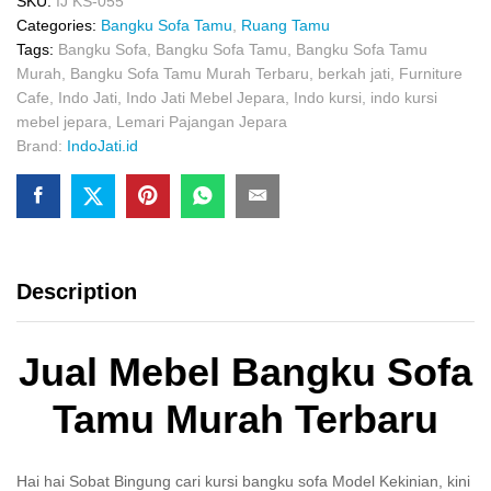
SKU:
IJ KS-055
Categories:
Bangku Sofa Tamu
,
Ruang Tamu
Tags:
Bangku Sofa
,
Bangku Sofa Tamu
,
Bangku Sofa Tamu
Murah
,
Bangku Sofa Tamu Murah Terbaru
,
berkah jati
,
Furniture
Cafe
,
Indo Jati
,
Indo Jati Mebel Jepara
,
Indo kursi
,
indo kursi
mebel jepara
,
Lemari Pajangan Jepara
Brand:
IndoJati.id
Description
Jual Mebel Bangku Sofa
Tamu Murah Terbaru
Hai hai Sobat Bingung cari kursi bangku sofa Model Kekinian, kini