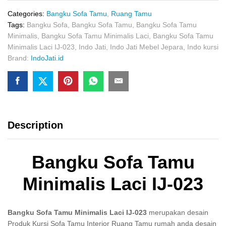
Laci
IJ-
Categories:
Bangku Sofa Tamu
,
Ruang Tamu
023
Tags:
Bangku Sofa
,
Bangku Sofa Tamu
,
Bangku Sofa Tamu
quantity
Minimalis
,
Bangku Sofa Tamu Minimalis Laci
,
Bangku Sofa Tamu
Minimalis Laci IJ-023
,
Indo Jati
,
Indo Jati Mebel Jepara
,
Indo kursi
Brand:
IndoJati.id
Description
Bangku Sofa Tamu
Minimalis Laci IJ-023
Bangku Sofa Tamu Minimalis Laci IJ-023
merupakan desain
Produk Kursi Sofa Tamu Interior Ruang Tamu rumah anda desain