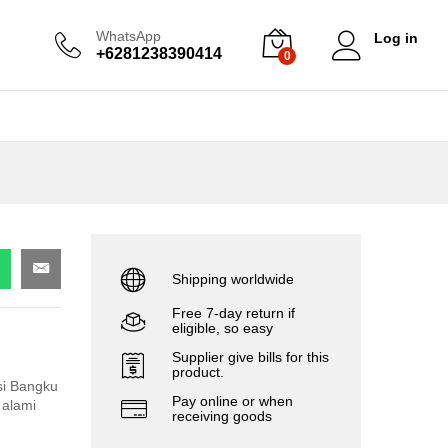
WhatsApp
Log in
+6281238390414
0
Shipping worldwide
Free 7-day return if
eligible, so easy
Supplier give bills for this
product.
si Bangku
Pay online or when
 alami
receiving goods