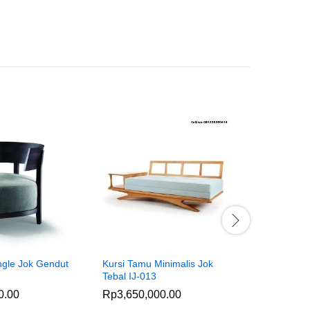
ngle Jok Gendut
Kursi Tamu Minimalis Jok
Kursi Sofa
Tebal IJ-013
Mewah
0.00
Rp
3,650,000.00
Rp
2,750