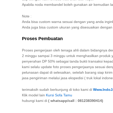
Apabila noda membandel boleh gunakan air kemudian la
Note :
Anda bisa custom warna sesuai dengan yang anda ingin
Anda juga bisa custom ukuran yang disesuaikan deng
Proses Pembuatan
Proses pengerjaan oleh tenaga ahli dalam bidangnya d
2 minggu sampai 3 minggu untuk menghasilkan produk ya
penyerahan DP 50% sebagai tanda bukti transaksi kepad
kami selalu update foto proses pengerjaanya sesuai de
pelunasan dapat di selesaikan, setelah barang siap kir
jasa pengiriman melalui jasa ekspedisi ( truk lokal indone
terimaksih sudah berkunjung di toko kami di
Www.IndoJa
Klik model lain
Kursi Sofa Tamu
hubungi kami di
( whatsapp/call : 081238390414)