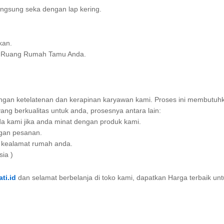
ngsung seka dengan lap kering.
kan.
an Ruang Rumah Tamu Anda.
engan ketelatenan dan kerapinan karyawan kami. Proses ini membutuh
ng berkualitas untuk anda, prosesnya antara lain:
a kami jika anda minat dengan produk kami.
ngan pesanan.
im kealamat rumah anda.
sia )
ti.id
dan selamat berbelanja di toko kami, dapatkan Harga terbaik un