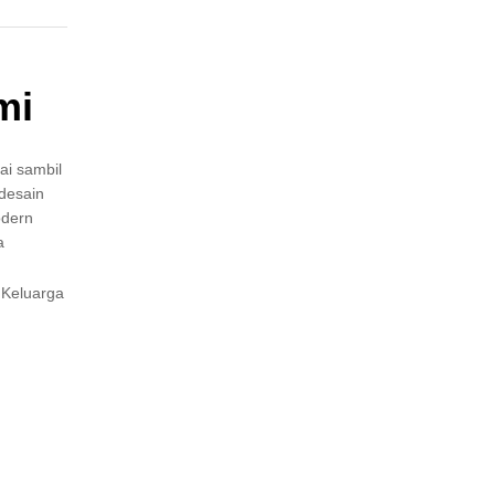
mi
ai sambil
desain
odern
a
 Keluarga