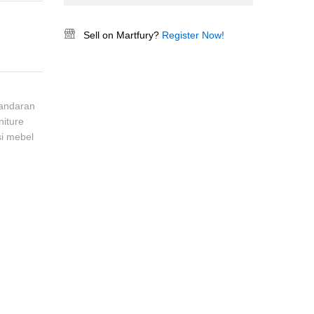
Sell on Martfury?
Register Now!
andaran
niture
si mebel