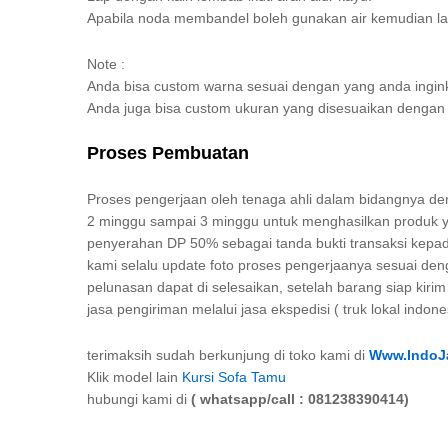
Apabila noda membandel boleh gunakan air kemudian la
Note :
Anda bisa custom warna sesuai dengan yang anda ingin
Anda juga bisa custom ukuran yang disesuaikan deng
Proses Pembuatan
Proses pengerjaan oleh tenaga ahli dalam bidangnya d
2 minggu sampai 3 minggu untuk menghasilkan produk ya
penyerahan DP 50% sebagai tanda bukti transaksi kepad
kami selalu update foto proses pengerjaanya sesuai de
pelunasan dapat di selesaikan, setelah barang siap kir
jasa pengiriman melalui jasa ekspedisi ( truk lokal indone
terimaksih sudah berkunjung di toko kami di
Www.IndoJa
Klik model lain
Kursi Sofa Tamu
hubungi kami di
( whatsapp/call : 081238390414)