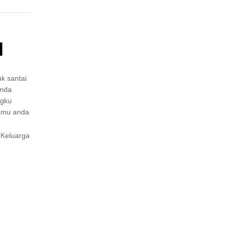
l
k santai
anda
ngku
Tamu anda
 Keluarga