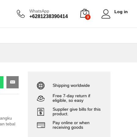
WhatsApp
Log in
+6281238390414
0
Shipping worldwide
Free 7-day return if
eligible, so easy
Supplier give bills for this
product.
Bangku
Pay online or when
an tebal
receiving goods