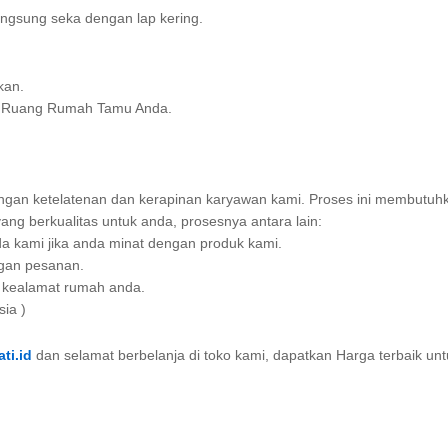
ngsung seka dengan lap kering.
kan.
an Ruang Rumah Tamu Anda.
engan ketelatenan dan kerapinan karyawan kami. Proses ini membutuh
ng berkualitas untuk anda, prosesnya antara lain:
a kami jika anda minat dengan produk kami.
ngan pesanan.
im kealamat rumah anda.
sia )
ti.id
dan selamat berbelanja di toko kami, dapatkan Harga terbaik un