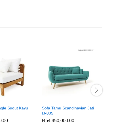
ngle Sudut Kayu
Sofa Tamu Scandinavian Jati
Kursi Tamu
IJ-005
Busa IJ-0
0.00
Rp
4,450,000.00
Rp
3,850