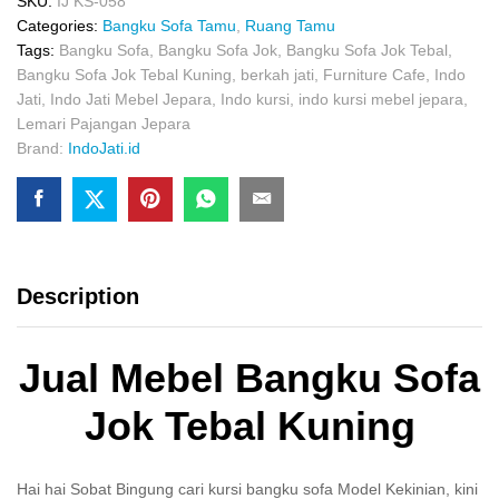
SKU:
IJ KS-058
Categories:
Bangku Sofa Tamu
,
Ruang Tamu
Tags:
Bangku Sofa
,
Bangku Sofa Jok
,
Bangku Sofa Jok Tebal
,
Bangku Sofa Jok Tebal Kuning
,
berkah jati
,
Furniture Cafe
,
Indo
Jati
,
Indo Jati Mebel Jepara
,
Indo kursi
,
indo kursi mebel jepara
,
Lemari Pajangan Jepara
Brand:
IndoJati.id
Description
Jual Mebel Bangku Sofa
Jok Tebal Kuning
Hai hai Sobat Bingung cari kursi bangku sofa Model Kekinian, kini