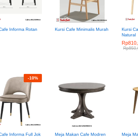
 Cafe Informa Rotan
Kursi Cafe Minimalis Murah
Kursi Ca
Natural
Rp
Rp
810,
810,
Rp
Rp
850,
850,
-
10
%
Cafe Informa Full Jok
Meja Makan Cafe Modren
Meja Ma