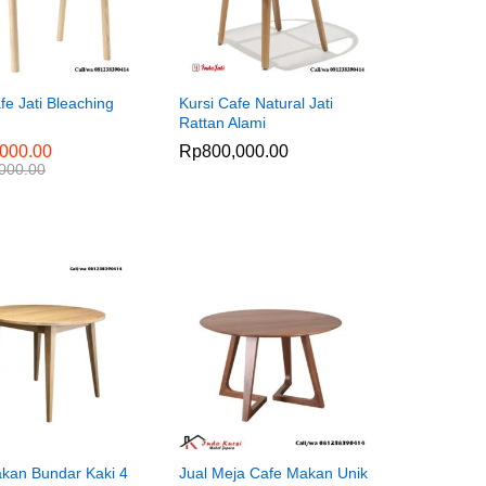
fe Jati Bleaching
Kursi Cafe Natural Jati
Rattan Alami
000.00
000.00
Rp
Rp
800,000.00
800,000.00
000.00
000.00
kan Bundar Kaki 4
Jual Meja Cafe Makan Unik