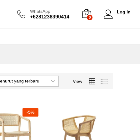
WhatsApp
Log in
+6281238390414
0
enurut yang terbaru
View
-
5
%