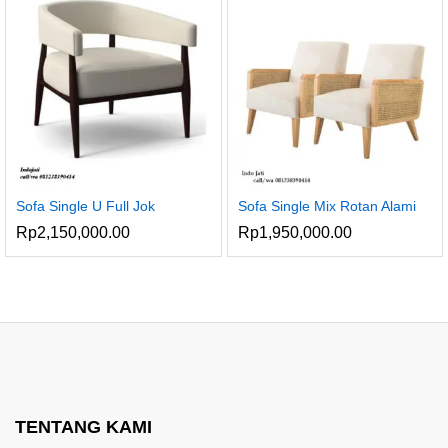
Sofa Single U Full Jok
Sofa Single Mix Rotan Alami
Rp
2,150,000.00
Rp
1,950,000.00
ga
ga
endah
inggi
TENTANG KAMI