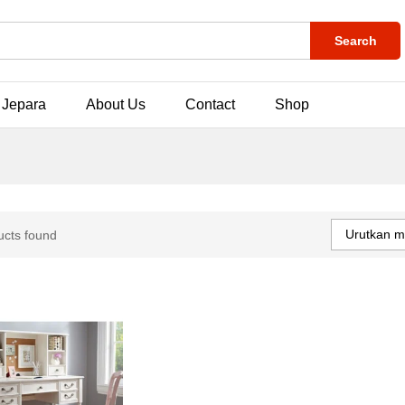
Search
 Jepara
About Us
Contact
Shop
Urutkan m
ucts found