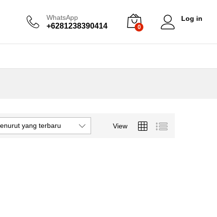
WhatsApp
Log in
+6281238390414
0
enurut yang terbaru
View