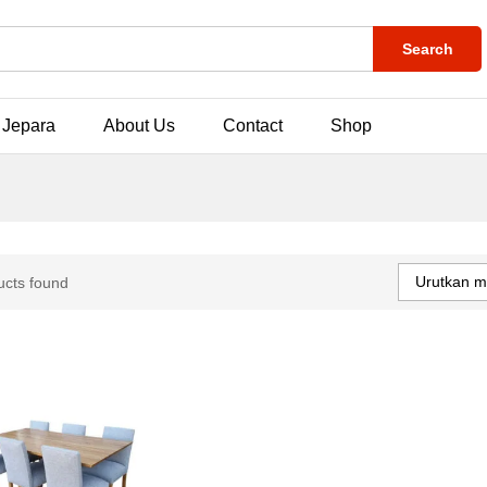
Search
 Jepara
About Us
Contact
Shop
Urutkan m
ucts found