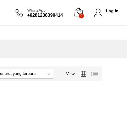
WhatsApp
Log in
+6281238390414
0
enurut yang terbaru
View