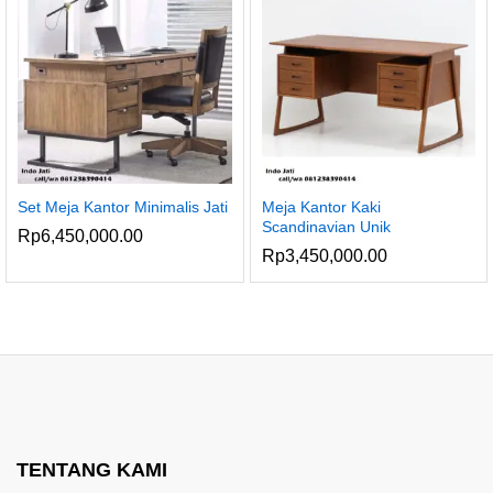
Set Meja Kantor Minimalis Jati
Meja Kantor Kaki
Scandinavian Unik
Rp
6,450,000.00
Rp
3,450,000.00
ga
ga
endah
inggi
TENTANG KAMI