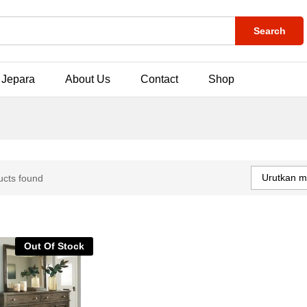
Search
 Jepara
About Us
Contact
Shop
Urutkan m
ucts found
Out Of Stock