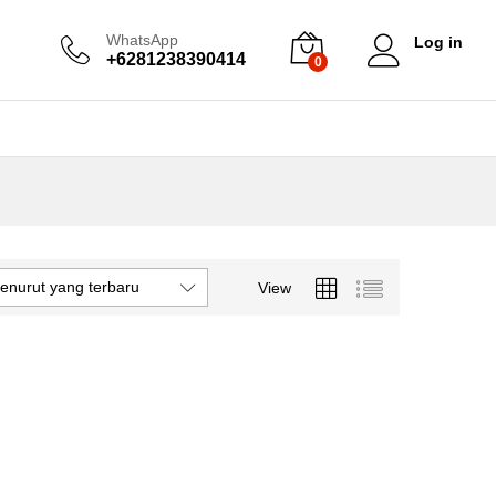
WhatsApp
Log in
+6281238390414
0
enurut yang terbaru
View